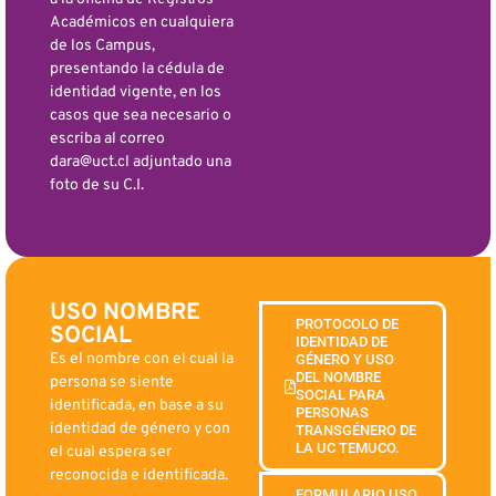
Académicos en cualquiera
de los Campus,
presentando la cédula de
identidad vigente, en los
casos que sea necesario o
escriba al correo
dara@uct.cl adjuntado una
foto de su C.I.
USO NOMBRE
PROTOCOLO DE
SOCIAL
IDENTIDAD DE
Es el nombre con el cual la
GÉNERO Y USO
DEL NOMBRE
persona se siente
SOCIAL PARA
identificada, en base a su
PERSONAS
identidad de género y con
TRANSGÉNERO DE
LA UC TEMUCO.
el cual espera ser
reconocida e identificada.
FORMULARIO USO