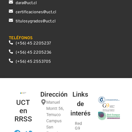
dara@uct.cl
certificaciones@uct.cl
titulosygrados@uct.cl
TELÉFONOS
(+56) 45 2205237
(+56) 45 2205236
(+56) 45 2553705
Dirección
Links
UCT
Manuel
de
Montt 56,
en
interés
Temuco
RRSS
Campus
Red
San
G9