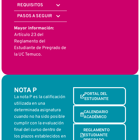
REQUISITOS
PASOS A SEGUIR
Mayor información:
Artículo 23 del
Reglamento del
Estudiante de Pregrado de
la UC Temuco.
NOTA P
PORTAL DEL
La nota P es la calificación
ESTUDIANTE
utilizada en una
determinada asignatura
CALENDARIO
cuando no ha sido posible
ACADÉMICO
cumplir con la evaluación
final del curso dentro de
REGLAMENTO
ESTUDIANTE
los plazos establecidos en
PREGRADO