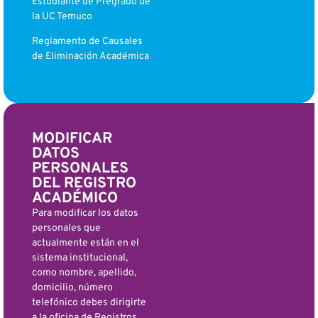
Estudiante de Pregrado de
la UC Temuco
Reglamento de Causales
de Eliminación Académica
MODIFICAR
DATOS
PERSONALES
DEL REGISTRO
ACADÉMICO
Para modificar los datos
personales que
actualmente están en el
sistema institucional,
como nombre, apellido,
domicilio, número
telefónico debes dirigirte
a la oficina de Registros