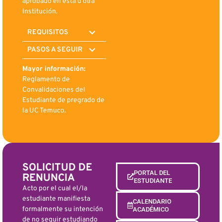
aprobado en esta u otra
Institución.
REQUISITOS
PASOS A SEGUIR
Mayor información:
Reglamento de
Convalidaciones del
Estudiante de pregrado de
la UC Temuco.
SOLICITUD DE
PORTAL DEL
RENUNCIA
ESTUDIANTE
Acto por el cual el/la
estudiante manifiesta
CALENDARIO
formalmente su intención
ACADÉMICO
de no seguir estudiando