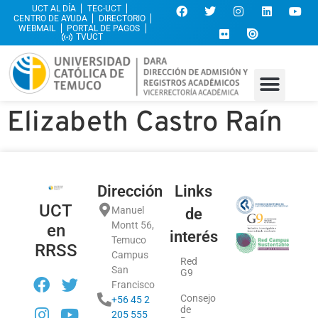
UCT AL DÍA
TEC-UCT
CENTRO DE AYUDA
DIRECTORIO
WEBMAIL
PORTAL DE PAGOS
TVUCT
Elizabeth Castro Raín
Dirección
Links
UCT
Manuel
de
Montt 56,
en
interés
Temuco
RRSS
Campus
Red
San
G9
Francisco
Consejo
+56 45 2
de
205 555