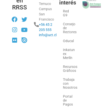
en
interés
Temuco
RRSS
Campus
Red
San
G9
Francisco
Consejo
+56 45 2
de
205 555
Rectores
info@uct.cl
Oducal
Inkatun
ex
Merlín
Recursos
Gráficos
Trabaja
con
Nosotros
Portal
de
Pagos